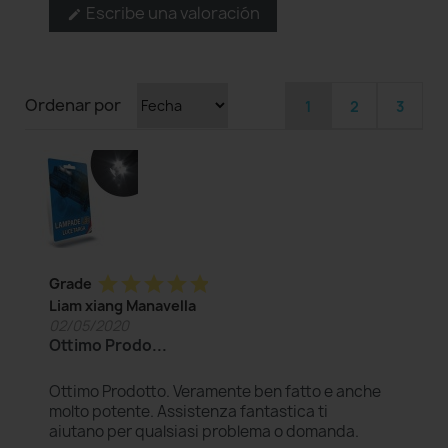
Escribe una valoración
edit
Ordenar por
1
2
3
star
star
star
star
star
Grade
Liam xiang Manavella
02/05/2020
Ottimo Prodo...
Ottimo Prodotto. Veramente ben fatto e anche
molto potente. Assistenza fantastica ti
aiutano per qualsiasi problema o domanda.