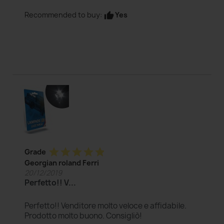
Yes
Recommended to buy:
thumb_up
star
star
star
star
star
Grade
Georgian roland Ferri
20/12/2019
Perfetto!! V...
Perfetto!! Venditore molto veloce e affidabile.
Prodotto molto buono. Consigliò!