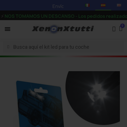
Envío en 3-5 días hábiles -
Mira nuestr
OS TOMAMOS UN DESCANSO - Los pedidos realizados a parti