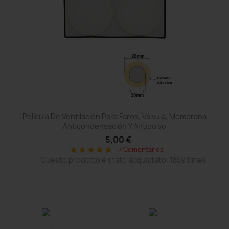
Película De Ventilación Para Faros, Válvula, Membrana
Anticondensación Y Antipolvo
5,00 €
7 Comentarios
star
star
star
star
star
Questo prodotto è stato acquistato: 1859 times