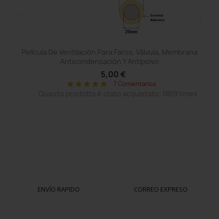
Película De Ventilación Para Faros, Válvula, Membrana
Anticondensación Y Antipolvo
5,00 €
7 Comentarios
star
star
star
star
star
Questo prodotto è stato acquistato: 1859 times
ENVÍO RAPIDO
CORREO EXPRESO