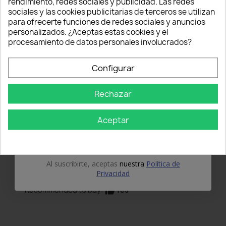
rendimiento, redes sociales y publicidad. Las redes
sociales y las cookies publicitarias de terceros se utilizan
Introduce tu correo electrónico aquí abajo
para ofrecerte funciones de redes sociales y anuncios
Ordenar por
1
2
para recibir un
5% DE DESCUENTO
en tu
personalizados. ¿Aceptas estas cookies y el
primer pedido.
procesamiento de datos personales involucrados?
Nome
Configurar
Rechazar
Email
star
star
star
star
star
Grade
Aceptar
Nathan alessio Perrino
OBTÉN EL 5%
11/03/2018
Seri...
Al suscribirte, aceptas
nuestra
Política de
Seri
Privacidad
Yes
Recommended to buy:
thumb_up