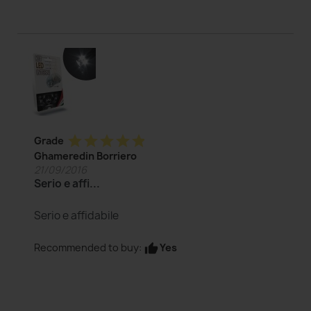
star
star
star
star
star
Grade
Ghameredin Borriero
21/09/2016
Serio e affi...
Serio e affidabile
Yes
Recommended to buy:
thumb_up