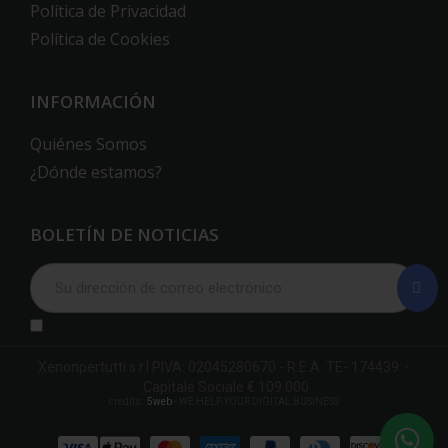
Política de Privacidad
Política de Cookies
INFORMACIÓN
Quiénes Somos
¿Dónde estamos?
BOLETÍN DE NOTICIAS
Xenonpertutti s.r.l PIVA: 02045280670 - R.E.A. TE- 174439 -
Capitale Sociale € 109.000
credits:
5web
- WE HELP YOUR DIGITAL BUSINESS