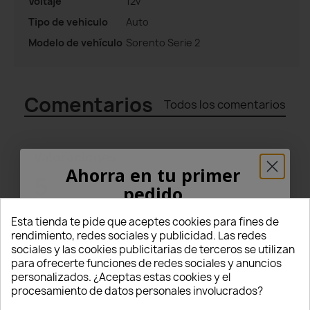
Voltaje
12v
Tipo de vehiculo
Auto
Modelo de vehículo
Sorento Serie 2
Comentarios
Todos los comentarios
Valoraciones
Ahorra en tu primer
5
pedido
star
star
star
star
star
¡5% PARA TI!
Esta tienda te pide que aceptes cookies para fines de
(6 Comentarios)
rendimiento, redes sociales y publicidad. Las redes
sociales y las cookies publicitarias de terceros se utilizan
Seleccionar filtro
Introduce tu correo electrónico aquí abajo
para ofrecerte funciones de redes sociales y anuncios
para recibir un
5% DE DESCUENTO
en tu
personalizados. ¿Aceptas estas cookies y el
star
star
star
star
star
5
(6)
primer pedido.
procesamiento de datos personales involucrados?
star
star
star
star
star_border
4
(0)