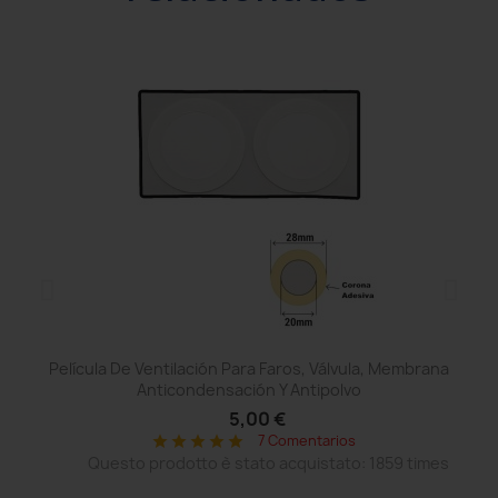
Película De Ventilación Para Faros, Válvula, Membrana
Anticondensación Y Antipolvo
5,00 €
7 Comentarios
star
star
star
star
star
Questo prodotto è stato acquistato: 1859 times