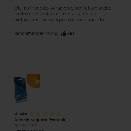
Ottimo Prodotto. Veramente ben fatto e anche
molto potente. Assistenza fantastica ti
aiutano per qualsiasi problema o domanda.
Yes
Recommended to buy:
thumb_up
star
star
star
star
star
Grade
Alessio augusto Protasik
30/05/2016