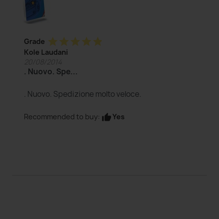
star
star
star
star
star
Grade
Kole Laudani
20/08/2014
. Nuovo. Spe...
. Nuovo. Spedizione molto veloce.
Yes
Recommended to buy:
thumb_up