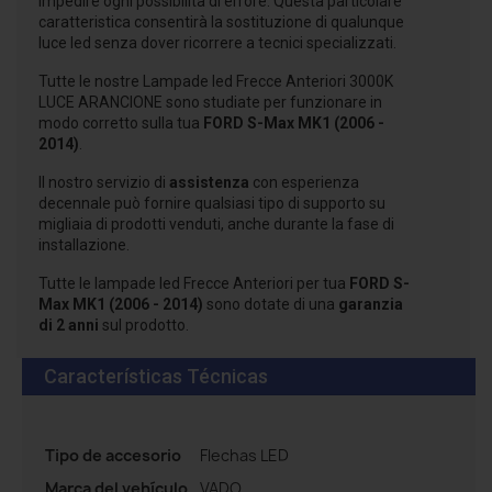
impedire ogni possibilità di errore. Questa particolare
caratteristica consentirà la sostituzione di qualunque
luce led senza dover ricorrere a tecnici specializzati.
Tutte le nostre Lampade led Frecce Anteriori 3000K
LUCE ARANCIONE sono studiate per funzionare in
modo corretto sulla tua
FORD S-Max MK1 (2006 -
2014)
.
Il nostro servizio di
assistenza
con esperienza
decennale può fornire qualsiasi tipo di supporto su
migliaia di prodotti venduti, anche durante la fase di
installazione.
Tutte le lampade led Frecce Anteriori per tua
FORD S-
Max MK1 (2006 - 2014)
sono dotate di una
garanzia
di 2 anni
sul prodotto.
Características Técnicas
Tipo de accesorio
Flechas LED
Marca del vehículo
VADO