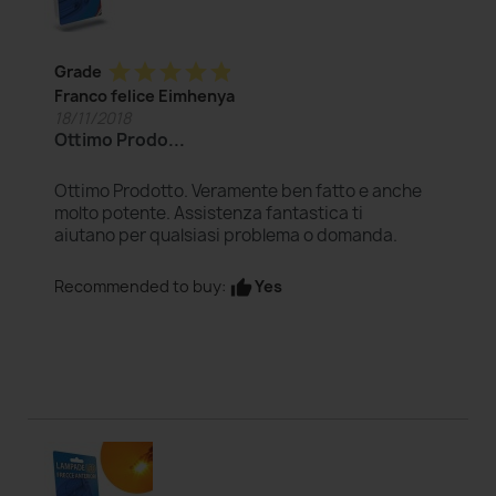
star
star
star
star
star
Grade
Franco felice Eimhenya
18/11/2018
Ottimo Prodo...
Ottimo Prodotto. Veramente ben fatto e anche
molto potente. Assistenza fantastica ti
aiutano per qualsiasi problema o domanda.
Yes
Recommended to buy:
thumb_up