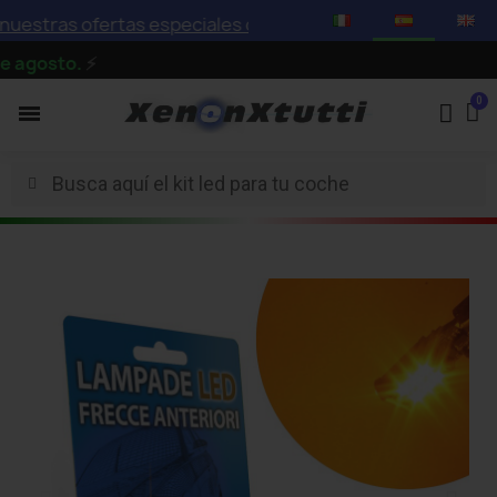
stras ofertas especiales con descuentos de hasta el 75%
gosto.
⚡