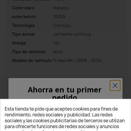
Color claro
Naranja
color kelvin
3000k
Tecnología
Condujo
Tipo actual
corriente continua
Voltaje
12v
Tipo de vehiculo
Auto
Modelo de vehículo
S-Max MK1 (2006 - 2014)
Comentarios
Todos los comentarios
Ahorra en tu primer
pedido
¡5% PARA TI!
Valoraciones
Esta tienda te pide que aceptes cookies para fines de
rendimiento, redes sociales y publicidad. Las redes
5
sociales y las cookies publicitarias de terceros se utilizan
Introduce tu correo electrónico aquí abajo
para ofrecerte funciones de redes sociales y anuncios
para recibir un
5% DE DESCUENTO
en tu