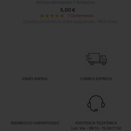
Anticondensación Y Antipolvo
5,00 €
7 Comentarios
star
star
star
star
star
Questo prodotto è stato acquistato: 1865 times
ENVÍO RAPIDO
CORREO EXPRESO
REEMBOLSO GARANTIZADO
ASISTENCIA TELEFÓNICA
Lun. Vie. - 09/13 - 15.30/17.30