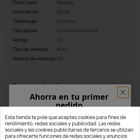
Color claro
Naranja
color kelvin
3000k
Tecnología
Condujo
Tipo actual
corriente continua
Voltaje
12v
Tipo de vehiculo
Auto
Modelo de vehículo
C6
Comentarios
Todos los comentarios
Ahorra en tu primer
pedido
Valoraciones
¡5% PARA TI!
Esta tienda te pide que aceptes cookies para fines de
5
rendimiento, redes sociales y publicidad. Las redes
sociales y las cookies publicitarias de terceros se utilizan
Introduce tu correo electrónico aquí abajo
star
star
star
star
star
para ofrecerte funciones de redes sociales y anuncios