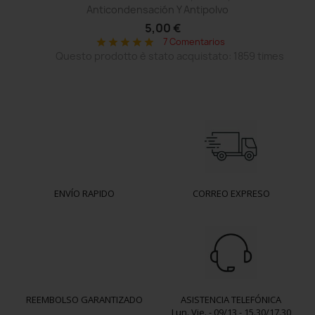
Anticondensación Y Antipolvo
5,00 €
7 Comentarios
star
star
star
star
star
Questo prodotto è stato acquistato: 1859 times
ENVÍO RAPIDO
CORREO EXPRESO
REEMBOLSO GARANTIZADO
ASISTENCIA TELEFÓNICA
Lun. Vie. - 09/13 - 15.30/17.30