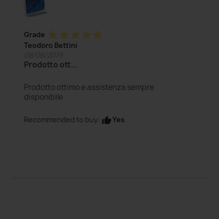
star
star
star
star
star
Grade
Teodoro Bettini
08/06/2019
Prodotto ott...
Prodotto ottimo e assistenza sempre
disponibile
Yes
Recommended to buy:
thumb_up