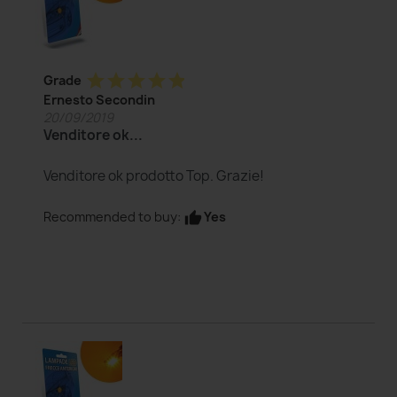
star
star
star
star
star
Grade
Ernesto Secondin
20/09/2019
Venditore ok...
Venditore ok prodotto Top. Grazie!
Yes
Recommended to buy:
thumb_up