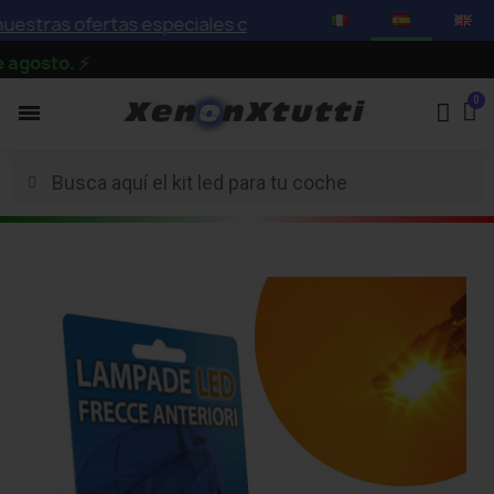
tras ofertas especiales con descuentos de hasta el 75%
osto.
⚡