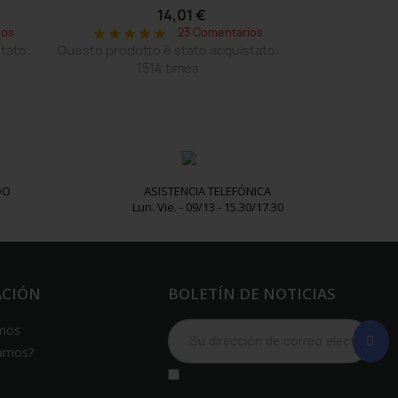
14,01 €
ios
23 Comentarios
star
star
star
star
star
tato:
Questo prodotto è stato acquistato:
1514 times
DO
ASISTENCIA TELEFÓNICA
Lun. Vie. - 09/13 - 15.30/17.30
ACIÓN
BOLETÍN DE NOTICIAS
mos
amos?