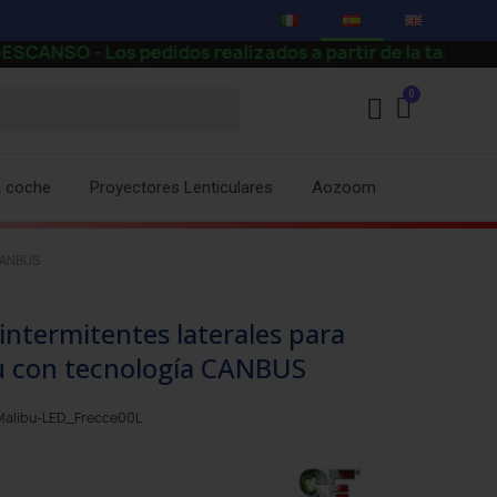
Los pedidos realizados a partir de la tarde del día 7 
a coche
Proyectores Lenticulares
Aozoom
 CANBUS
ntermitentes laterales para
 con tecnología CANBUS
alibu-LED_Frecce00L