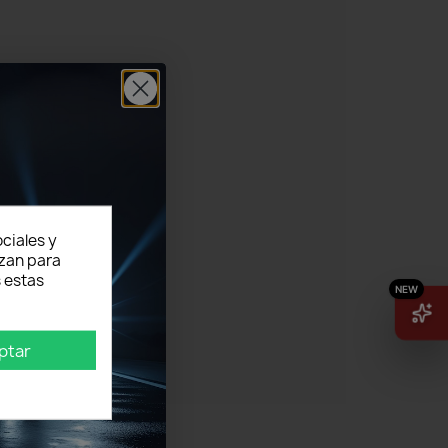
ciales y
izan para
 estas
ptar