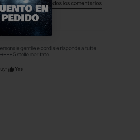
Todos los comentarios
ersonale gentile e cordiale risponde a tutte
++++ 5 stelle meritate.
Yes
uy:
thumb_up