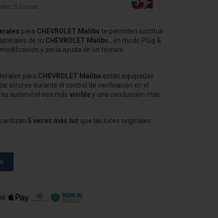
ato: 5 times
erales
para
CHEVROLET Malibu
te permiten sustituir
laterales de tu
CHEVROLET Malibu
, en modo Plug &
a modificación y sin la ayuda de un técnico
terales para
CHEVROLET Malibu
están equipadas
tar errores durante el control de verificación en el
e su automóvil sea más
visible
y una conducción más
arantizan
5 veces más luz
que las luces originales.
to