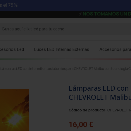
%
⚡
NOS TOMAMOS UN DESCANSO - 
cesorios Led
Luces LED Internas Externas
Accesorios par
Lámparas LED con intermitentes laterales para CHEVROLET Malibu con tecnología
Lámparas LED con i
CHEVROLET Malibu
Código de producto:
CHEVROLET-M
16,00 €