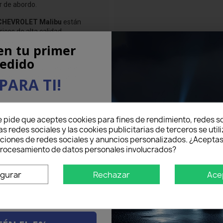
r de abordo.
CHEVROLET Malibu
están
ces de alta calidad,
ección electrónica.
en tu primer
cortar ni soldar, todas las
edido
e diferentes formas para
característica permitirá la
PARA TI!
recurrir a técnicos
eo electrónico aquí abajo
 LUZ NARANJA 3000K están
e pide que aceptes cookies para fines de rendimiento, redes so
5% DE DESCUENTO
en tu
VROLET Malibu
.
as redes sociales y las cookies publicitarias de terceros se util
mer pedido.
nciones de redes sociales y anuncios personalizados. ¿Aceptas
riencia puede brindar
 procesamiento de datos personales involucrados?
idos, incluso durante la
igurar
Rechazar
Ace
a su
CHEVROLET Malibu