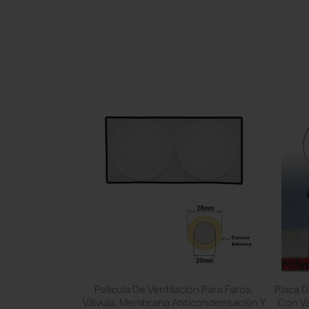
pida
Vista rápida

lador Giratorio
Película De Ventilación Para Faros,
Placa 
ratoria Mismo
Válvula, Membrana Anticondensación Y
Con V