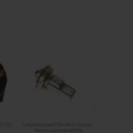
Vista rápida

ED T10
Lampadina Led P26s Moto Scooter
Bianca Luminosa 6000k