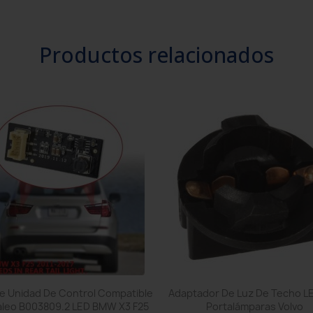
Productos relacionados
Vista rápida
Vista rápida


De Unidad De Control Compatible
Adaptador De Luz De Techo L
aleo B003809.2 LED BMW X3 F25
Portalámparas Volvo