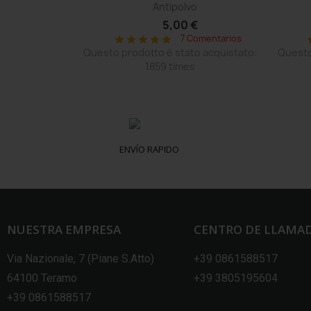
La...
Antipolvo
 €
5,00 €
Comentarios
7 Comentarios
star
star
star
star
star
s
o acquistato:
Questo prodotto è stato acquistato:
Questo
1859 times
ENVÍO RAPIDO
NUESTRA EMPRESA
CENTRO DE LLAMA
Via Nazionale, 7 (Piane S.Atto)
+39 0861588517
64100 Teramo
+39 3805195604
+39 0861588517