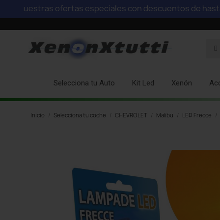
uestras ofertas especiales con descuentos de hasta el 75
Selecciona tu Auto
Kit Led
Xenón
Ac
Inicio
Selecciona tu coche
CHEVROLET
Malibu
LED Frecce