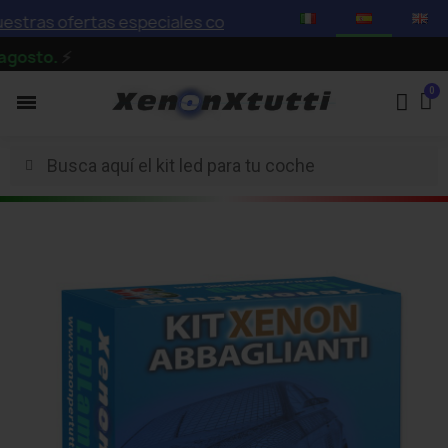
ras ofertas especiales con descuentos de hasta el 75%
sto.
⚡