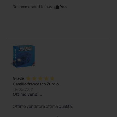
Yes
Recommended to buy:
thumb_up
star
star
star
star
star
Grade
Camillo francesco Zurolo
19/02/2018
Ottimo vendi...
Ottimo venditore ottima qualità.