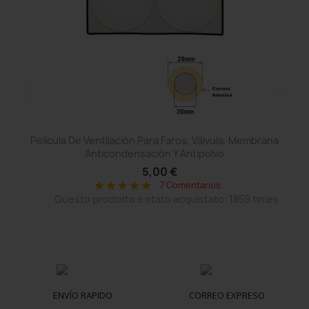
Película De Ventilación Para Faros, Válvula, Membrana
Anticondensación Y Antipolvo
5,00 €
7 Comentarios
star
star
star
star
star
Questo prodotto è stato acquistato: 1859 times
ENVÍO RAPIDO
CORREO EXPRESO