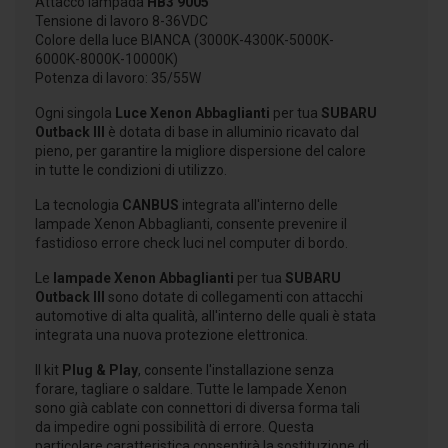
Attacco lampada
HB3 9005
Tensione di lavoro 8-36VDC
Colore della luce BIANCA (3000K-4300K-5000K-
6000K-8000K-10000K)
Potenza di lavoro: 35/55W
Ogni singola
Luce Xenon Abbaglianti
per tua
SUBARU
Outback III
è dotata di base in alluminio ricavato dal
pieno, per garantire la migliore dispersione del calore
in tutte le condizioni di utilizzo.
La tecnologia
CANBUS
integrata all'interno delle
lampade Xenon Abbaglianti, consente prevenire il
fastidioso errore check luci nel computer di bordo.
Le
lampade Xenon Abbaglianti
per tua
SUBARU
Outback III
sono dotate di collegamenti con attacchi
automotive di alta qualità, all'interno delle quali è stata
integrata una nuova protezione elettronica.
Il kit
Plug & Play
, consente l'installazione senza
forare, tagliare o saldare. Tutte le lampade Xenon
sono già cablate con connettori di diversa forma tali
da impedire ogni possibilità di errore. Questa
particolare caratteristica consentirà la sostituzione di