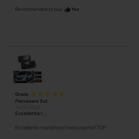
Yes
Recommended to buy:
thumb_up
star
star
star
star
star
Grade
Piercesare Sut
14/04/2020
Eccellente r...
Eccellente rivenditore!!velocissimo!!TOP