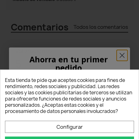
Comentarios
Todos los comentarios
Valoraciones
Ahorra en tu primer
5
pedido
star
star
star
star
star
¡5% PARA TI!
Esta tienda te pide que aceptes cookies para fines de
(5 Comentarios)
rendimiento, redes sociales y publicidad. Las redes
sociales y las cookies publicitarias de terceros se utilizan
Seleccionar filtro
Introduce tu correo electrónico aquí abajo
para ofrecerte funciones de redes sociales y anuncios
para recibir un
5% DE DESCUENTO
en tu
star
star
star
star
star
5
(5)
personalizados. ¿Aceptas estas cookies y el
primer pedido.
procesamiento de datos personales involucrados?
star
star
star
star
star_border
4
(0)
star
star
star
star_border
star_border
3
(0)
Nome
star
star
star_border
star_border
star_border
Configurar
2
(0)
star
star_border
star_border
star_border
star_border
1
(0)