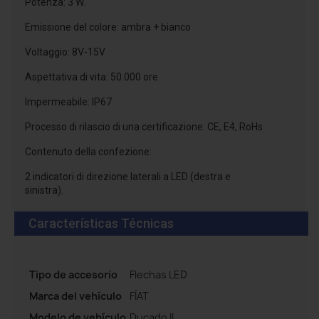
Potenza: 3 W.
Emissione del colore: ambra + bianco
Voltaggio: 8V-15V
Aspettativa di vita: 50.000 ore
Impermeabile: IP67
Processo di rilascio di una certificazione: CE, E4, RoHs
Contenuto della confezione:
2 indicatori di direzione laterali a LED (destra e
sinistra).
Características Técnicas
Tipo de accesorio
Flechas LED
Marca del vehículo
FÍAT
Modelo de vehículo
Ducado II