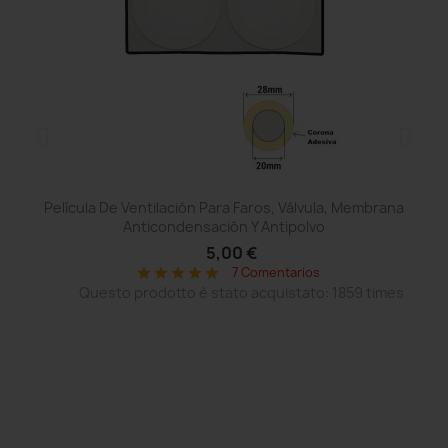
Película De Ventilación Para Faros, Válvula, Membrana
Anticondensación Y Antipolvo
5,00 €
7 Comentarios
star
star
star
star
star
Questo prodotto è stato acquistato: 1859 times