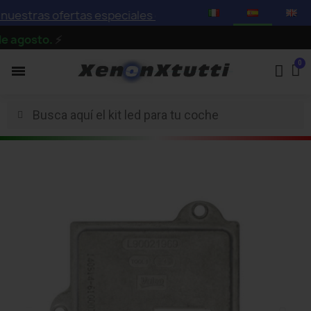
stras ofertas especiales con descuentos de hasta el 75%
gosto.
⚡