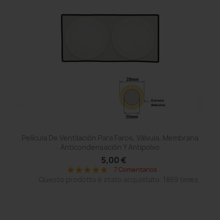
Película De Ventilación Para Faros, Válvula, Membrana
Anticondensación Y Antipolvo
5,00 €
7 Comentarios
star
star
star
star
star
Questo prodotto è stato acquistato: 1859 times