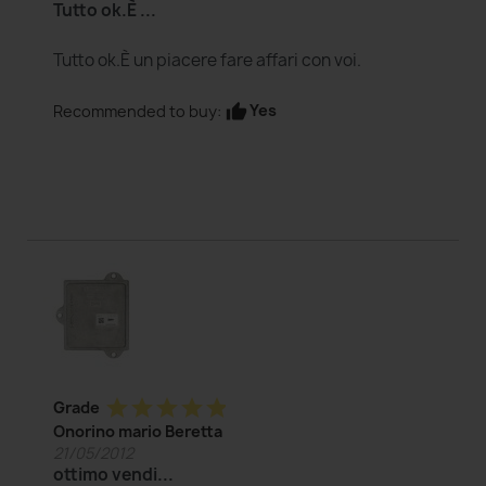
Tutto ok.È ...
Tutto ok.È un piacere fare affari con voi.
Yes
Recommended to buy:
thumb_up
star
star
star
star
star
Grade
Onorino mario Beretta
21/05/2012
ottimo vendi...