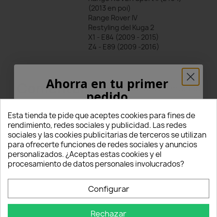
(2013 en poi)
Range Rover IV
Restyling del Kuga 2
X1 - E84 (2009 - 2015)
Z4 - E89 (2009 -2016)
Ahorra en tu primer
Comentarios
Todos los comentarios
pedido
¡5% PARA TI!
Esta tienda te pide que aceptes cookies para fines de
Valoraciones
rendimiento, redes sociales y publicidad. Las redes
sociales y las cookies publicitarias de terceros se utilizan
5
Introduce tu correo electrónico aquí abajo
para ofrecerte funciones de redes sociales y anuncios
para recibir un
5% DE DESCUENTO
en tu
personalizados. ¿Aceptas estas cookies y el
primer pedido.
star
star
star
star
star
procesamiento de datos personales involucrados?
(2 Comentarios)
Nome
Configurar
Seleccionar filtro
star
star
star
star
star
5
(2)
Rechazar
Email