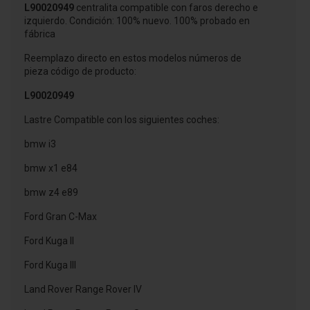
L90020949
centralita compatible con faros derecho e
izquierdo. Condición: 100% nuevo. 100% probado en
fábrica
Reemplazo directo en estos modelos números de
pieza código de producto:
L90020949
Lastre Compatible con los siguientes coches:
bmw i3
bmw x1 e84
bmw z4 e89
Ford Gran C-Max
Ford Kuga II
Ford Kuga III
Land Rover Range Rover IV