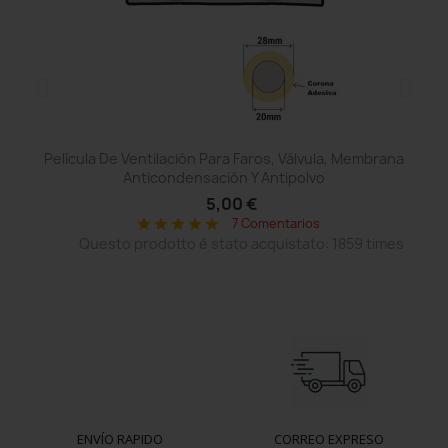
Película De Ventilación Para Faros, Válvula, Membrana
Anticondensación Y Antipolvo
5,00 €
7 Comentarios
star
star
star
star
star
Questo prodotto è stato acquistato: 1859 times
ENVÍO RAPIDO
CORREO EXPRESO