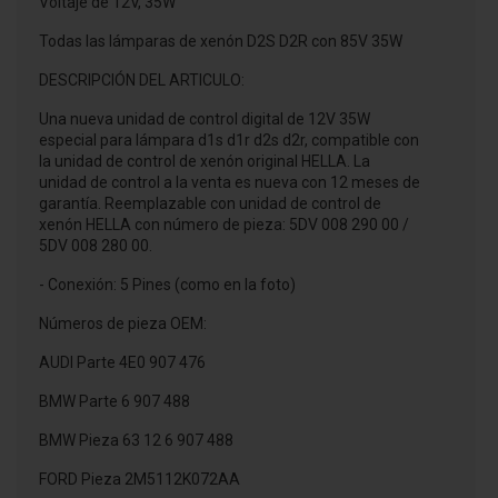
Voltaje de 12V, 35W
Todas las lámparas de xenón D2S D2R con 85V 35W
DESCRIPCIÓN DEL ARTICULO:
Una nueva unidad de control digital de 12V 35W
especial para lámpara d1s d1r d2s d2r, compatible con
la unidad de control de xenón original HELLA. La
unidad de control a la venta es nueva con 12 meses de
garantía. Reemplazable con unidad de control de
xenón HELLA con número de pieza: 5DV 008 290 00 /
5DV 008 280 00.
- Conexión: 5 Pines (como en la foto)
Números de pieza OEM:
AUDI Parte 4E0 907 476
BMW Parte 6 907 488
BMW Pieza 63 12 6 907 488
FORD Pieza 2M5112K072AA