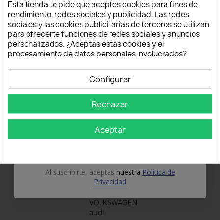
¡5% PARA TI!
Esta tienda te pide que aceptes cookies para fines de
- Tamaño: 105 mm x 70 mm x 22 mm
rendimiento, redes sociales y publicidad. Las redes
sociales y las cookies publicitarias de terceros se utilizan
- Peso: aproximadamente 150 g
Introduce tu correo electrónico aquí abajo
para ofrecerte funciones de redes sociales y anuncios
para recibir un
5% DE DESCUENTO
en tu
- Compatible: Balasto Hella 5DV 008 290-00
personalizados. ¿Aceptas estas cookies y el
primer pedido.
procesamiento de datos personales involucrados?
Características Técnicas
Nome
Configurar
Tipo de accesorio
Kit Xenón
Rechazar
Email
Marca del vehículo
BMW
JAGUAR
Aceptar
MERCEDES-BENZ
OBTÉN EL 5%
NISSAN
OPEL
PODER
Al suscribirte, aceptas
nuestra
Política de
RENAULT
Privacidad
SKODA
VADO
VOLKSWAGEN
audi