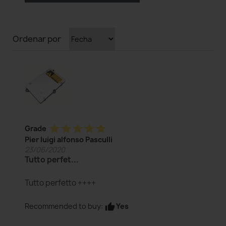
Ordenar por
star
star
star
star
star
Grade
Pier luigi alfonso Pasculli
23/06/2020
Tutto perfet...
Tutto perfetto ++++
Yes
Recommended to buy:
thumb_up