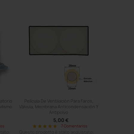
Vista rápida

ratorio
Película De Ventilación Para Faros,
 Mismo
Válvula, Membrana Anticondensación Y
Antipolvo
5,00 €
ios
7 Comentarios
star
star
star
star
star
tato:
Questo prodotto è stato acquistato: