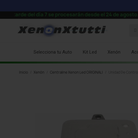
 del día 7 se procesarán desde el 24 de agosto.
⚡
Selecciona tu Auto
Kit Led
Xenón
Ac
Inicio
Xenón
Centraline Xenon Led ORIGINALI
Unidad De Contro