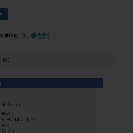
to
14:00!
s
Kit Xenón
BMW
MERCEDES-BENZ
MINI
VOLVO