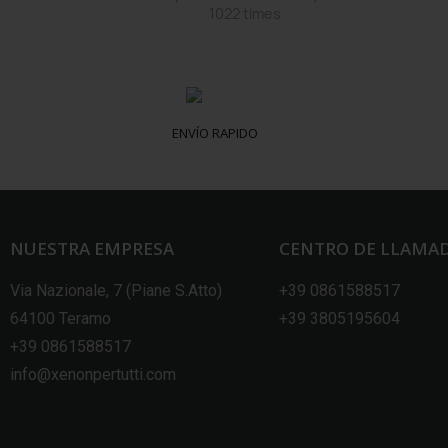
s
1022 times
ENVÍO RAPIDO
NUESTRA EMPRESA
CENTRO DE LLAMA
Via Nazionale, 7 (Piane S.Atto)
+39 0861588517
64100 Teramo
+39 3805195604
+39 0861588517
info@xenonpertutti.com