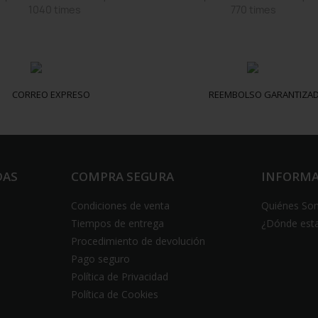
1040 times
770 times
CORREO EXPRESO
REEMBOLSO GARANTIZA
DAS
COMPRA SEGURA
INFORM
Condiciones de venta
Quiénes So
Tiempos de entrega
¿Dónde est
Procedimiento de devolución
Pago seguro
Política de Privacidad
Política de Cookies