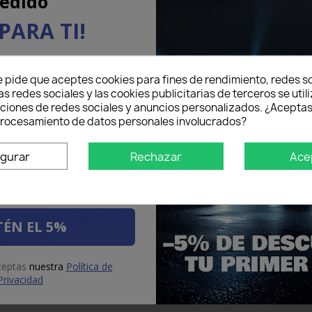
edido
PARA TI!
eo electrónico aquí abajo
e pide que aceptes cookies para fines de rendimiento, redes so
5% DE DESCUENTO
en tu
as redes sociales y las cookies publicitarias de terceros se util
mer pedido.
nciones de redes sociales y anuncios personalizados. ¿Aceptas
 procesamiento de datos personales involucrados?
igurar
Rechazar
Ace
nar por
ottimo vendi...
star
star
star
star
star
Grade
Alejandro Giammanco
ÉN EL 5%
16/12/2010
ottimo venditore
Recommended to b
aceptas
nuestra
Política de
Privacidad