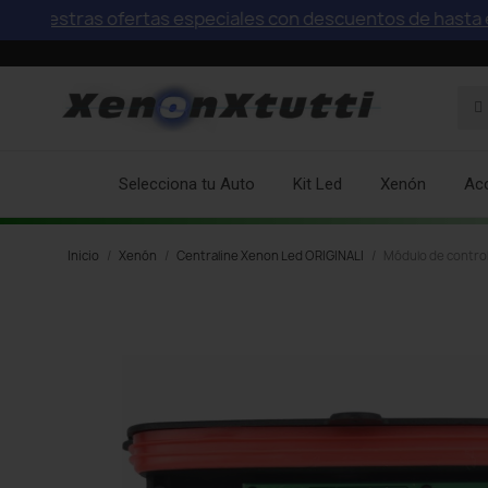
stras ofertas especiales con descuentos de hasta el 75%
Selecciona tu Auto
Kit Led
Xenón
Ac
Inicio
Xenón
Centraline Xenon Led ORIGINALI
Módulo de control