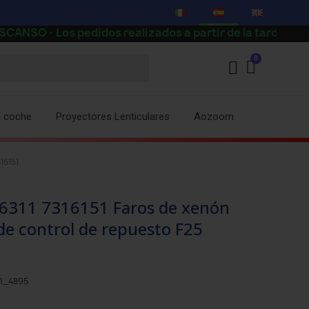
s pedidos realizados a partir de la tarde del día 7 se
a coche
Proyectores Lenticulares
Aozoom
16151
 6311 7316151 Faros de xenón
 control de repuesto F25
#1_4895