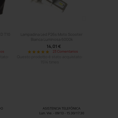
Vista rápida

ED T10
Lampadina Led P26s Moto Scooter
Bianca Luminosa 6000k
14,01 €
ios
23 Comentarios
star
star
star
star
star
tato:
Questo prodotto è stato acquistato:
1514 times
DO
ASISTENCIA TELEFÓNICA
Lun. Vie. - 09/13 - 15.30/17.30