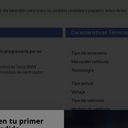
 día laborable para todos los pedidos recibidos y pagados antes de las 
Características Técnica
rio programarla por un
Tipo de accesorio
Marca del vehículo
control de faros BMW
Tecnología
l módulo de controlador
Tipo actual
Voltaje
Tipo de vehiculo
Modelo de vehículo
en tu primer