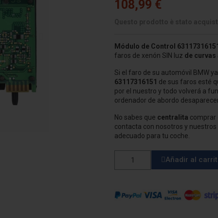
108,99 €
Questo prodotto è stato acquist
Módulo de Control
6311731615
faros de xenón SIN luz
de curvas
Si el faro de su automóvil BMW ya 
63117316151
de sus faros esté q
por el nuestro y todo volverá a f
ordenador de abordo desaparece
No sabes que
centralita
comprar o
contacta con nosotros y nuestros 
adecuado para tu coche.
Añadir al carri