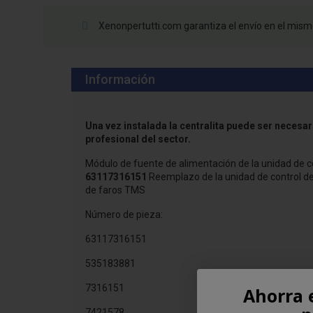
Xenonpertutti.com garantiza el envío en el mismo
Información
Una vez instalada la centralita puede ser necesa
profesional del sector.
Módulo de fuente de alimentación de la unidad de 
63117316151
Reemplazo de la unidad de control de
de faros TMS
Número de pieza:
63117316151
535183881
7316151
Ahorra 
7421578