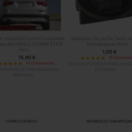
Vista rápida
Vista rápida


De Unidad De Control Compatible
Adaptador De Luz De Techo L
aleo B003809.2 LED BMW X3 F25
Portalámparas Volvo
Para...
1,00 €
15,90 €
10 Comentar
star
star
star
star
star
41 Comentarios
Questo prodotto è stato acquis
tar
star
star
star
star
 prodotto è stato acquistato:
1472 times
1808 times
CORREO EXPRESO
REEMBOLSO GARANTIZA