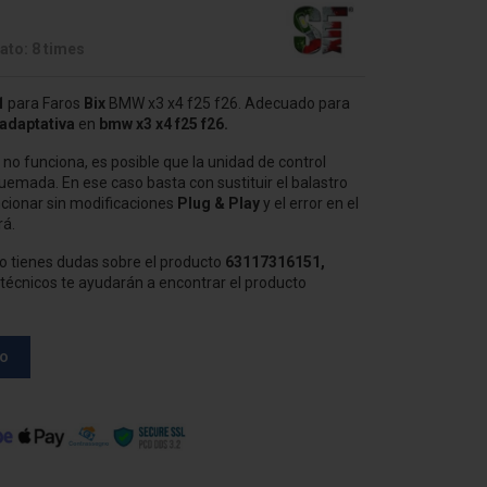
ato: 8 times
1
para Faros
Bix
BMW x3 x4 f25 f26. Adecuado para
adaptativa
en
bmw x3 x4 f25 f26.
no funciona, es posible que la unidad de control
uemada. En ese caso basta con sustituir el balastro
uncionar sin modificaciones
Plug & Play
y el error en el
rá.
 tienes dudas sobre el producto
63117316151,
técnicos te ayudarán a encontrar el producto
to