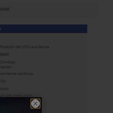
14:00!
s
Posición del LED o luz diurna
BMW
Condujo
Xenón
corriente continua
12v
Auto
X3-F25 (2010-2017)
X4-F26 (2013-2018)