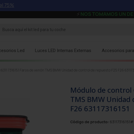
⚡
NOS TOMAMOS UN DESCANSO - Lo
cesorios Led
Luces LED Internas Externas
Accesorios par
 6311 7316151 Faros de xenón TMS BMW Unidad de control de repuesto F25 F26 631173
Módulo de control
TMS BMW Unidad de
F26 63117316151
Código de producto:
63117316151