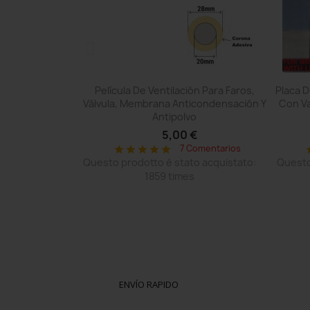
pida
Vista rápida

lador Giratorio
Película De Ventilación Para Faros,
Placa 
ratoria Mismo
Válvula, Membrana Anticondensación Y
Con V
La...
Antipolvo
 €
5,00 €
Comentarios
7 Comentarios
star
star
star
star
star
s
o acquistato:
Questo prodotto è stato acquistato:
Questo
1859 times
ENVÍO RAPIDO