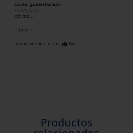
Costel gabriel Damiani
09/08/2018
ottimo...
ottimo
Yes
Recommended to buy:
thumb_up
Productos