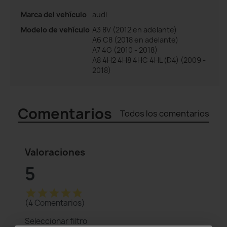
Marca del vehículo
audi
Modelo de vehículo
A3 8V (2012 en adelante)
A6 C8 (2018 en adelante)
A7 4G (2010 - 2018)
A8 4H2 4H8 4HC 4HL (D4) (2009 -
2018)
Comentarios
Todos los comentarios
Valoraciones
5
star
star
star
star
star
(4 Comentarios)
Seleccionar filtro