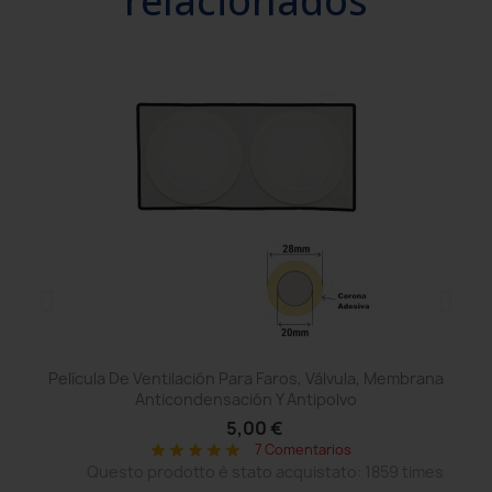
relacionados
Película De Ventilación Para Faros, Válvula, Membrana
Anticondensación Y Antipolvo
5,00 €
7 Comentarios
star
star
star
star
star
Questo prodotto è stato acquistato: 1859 times