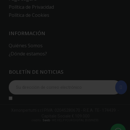
Política de Privacidad
Política de Cookies
INFORMACIÓN
Quiénes Somos
¿Dónde estamos?
BOLETÍN DE NOTICIAS
Xenonpertutti s.r.l PIVA: 02045280670 - R.E.A. TE- 174439 -
Capitale Sociale € 109.000
credits:
5web
- WE HELP YOUR DIGITAL BUSINESS