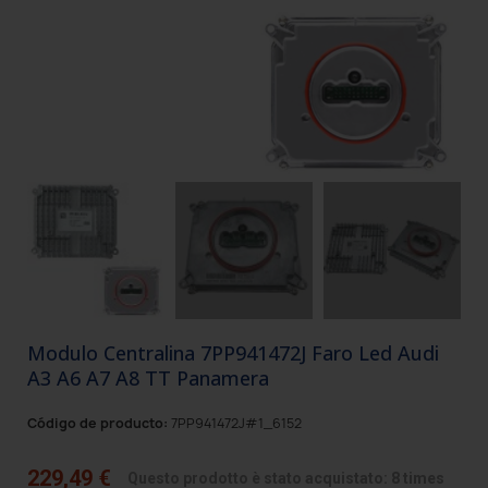
Modulo Centralina 7PP941472J Faro Led Audi
A3 A6 A7 A8 TT Panamera
Código de producto:
7PP941472J#1_6152
229,49 €
Questo prodotto è stato acquistato: 8 times