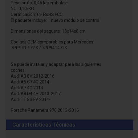
Peso bruto: 0,45 kg/embalaje
NO: 0,10/KG
Certificación: CE RoHS FCC
El paquete incluye: 1 nuevo módulo de control
Dimensiones del paquete: 18x14x8 cm
Códigos OEM comparables para Mercedes:
7PP.941.472.K / 7PP941472K
Se puede instalar y adaptar para los siguientes
coches:
Audi A3 8V 2012-2016
Audi A6 C7 4G 2014-
Audi A7 4G 2014-
Audi A8 D4 4H 2013-2017
Audi TT 8S FV 2014-
Porsche Panamera 970 2013-2016
Características Técnicas