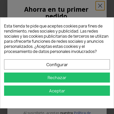
star
star
star
star
star
5
(4)
Ahorra en tu primer
star
star
star
star
star_border
4
(0)
pedido
star
star
star
star_border
star_border
3
(0)
¡5% PARA TI!
star
star
star_border
star_border
star_border
2
(0)
Esta tienda te pide que aceptes cookies para fines de
star
star_border
star_border
star_border
star_border
1
(0)
rendimiento, redes sociales y publicidad. Las redes
sociales y las cookies publicitarias de terceros se utilizan
Introduce tu correo electrónico aquí abajo
para ofrecerte funciones de redes sociales y anuncios
Escribe una valoración
edit
para recibir un
5% DE DESCUENTO
en tu
personalizados. ¿Aceptas estas cookies y el
primer pedido.
procesamiento de datos personales involucrados?
Nome
Configurar
Ordenar por
1
2
Rechazar
Email
Aceptar
OBTÉN EL 5%
star
star
star
star
star
Grade
Al suscribirte, aceptas
nuestra
Política de