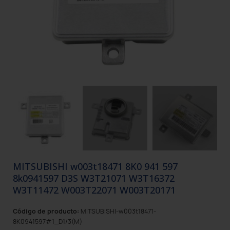
MITSUBISHI w003t18471 8K0 941 597
8k0941597 D3S W3T21071 W3T16372
W3T11472 W003T22071 W003T20171
Código de producto:
MITSUBISHI-w003t18471-
8K0941597#1_D1/3(M)