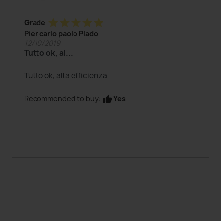
star
star
star
star
star
Grade
Pier carlo paolo Plado
12/10/2019
Tutto ok, al...
Tutto ok, alta efficienza
Yes
Recommended to buy:
thumb_up