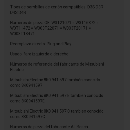
Tipos de bombillas de xenón compatibles: D3S D3R
D4S D4R
Números de pieza OE: W3T21071 = W3T16372 =
W3T11472 = W003T22071 = W003T20171 =
W003T18471
Reemplazo directo: Plug and Play
Usado: faro izquierdo o derecho
Números de referencia del fabricante de Mitsubishi
Electric:
Mitsubishi Electric 8K0.941.597 también conocido
como 8K0941597
Mitsubishi Electric 8K0.941.597 E también conocido
como 8K0941597E
Mitsubishi Electric 8K0.941.597 C también conocido
como 8K0941597C
Números de pieza del fabricante AL Bosch: