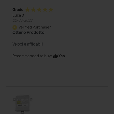
star
star
star
star
star
Grade
Luca D
22/03/2022
Verified Purchaser
star
Ottimo Prodotto
Veloci e affidabili
Yes
Recommended to buy:
thumb_up