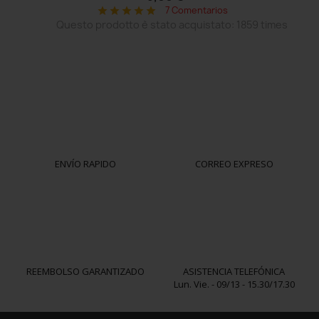
7 Comentarios
star
star
star
star
star
Questo prodotto è stato acquistato: 1859 times
ENVÍO RAPIDO
CORREO EXPRESO
REEMBOLSO GARANTIZADO
ASISTENCIA TELEFÓNICA
Lun. Vie. - 09/13 - 15.30/17.30