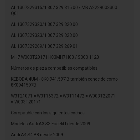
AL 1307329315/1 307 329 315 00 / MB A2229003300
Q01
AL 1307329320/1 307 329 320 00
AL 1307329323/1 307 329 323 00
AL 1307329269/1 307 329 269 01
MH7 W003T20171 H03MH7 H03 / S000 1120
Números de pieza compatibles compatibles:
KEBODA 4UM - 8K0.941.597 B también conocido como
8K0941597B
W3T21071 = W3T16372 = W3T11472 = W003T22071
= W003T20171
Compatible con los siguientes coches:
Modelos Audi A3 S3 Facelift desde 2009
Audi A4 S4 B8 desde 2009