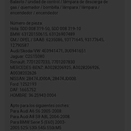
Balasto / unidad de control / lámpara de descarga de
gas / quemador / bombilla / lámpara / lámpara /
encendedor / encendedor
Número de pieza:
Hola: 5DD 008 319-50, 5DD 008 319-10
BMW: 63120150615, 63126907489
GM / OPEL / SAAB: 6235086, 93171645, 93177645,
12790587
Audi/Skoda/VW: 4E0941471, 3U0941651
Jaguar: C2S15080
Renault: 7701207033, 7701207830
MERCEDES-BENZ: A0028206925, A0028206926,
A0038202626
NISSAN: 28474JD00A, 28474JD00B
Ford: 1252193
DAF: 1665752
HOMBRE: 36.25943.0004
Apto para los siguientes coches:
Para Audi A6 S6 2005-2008.
Para Audi A8 S8 A8L 2004-2008.
Para BMW Serie 5 (E60) 2003-
2005.525i.530i.545i.550i.M5