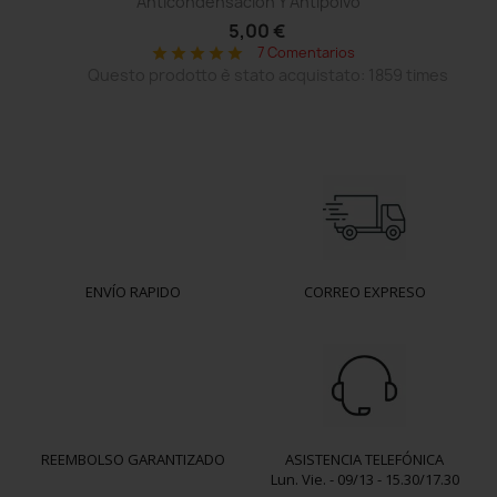
Anticondensación Y Antipolvo
5,00 €
7 Comentarios
star
star
star
star
star
Questo prodotto è stato acquistato: 1859 times
ENVÍO RAPIDO
CORREO EXPRESO
REEMBOLSO GARANTIZADO
ASISTENCIA TELEFÓNICA
Lun. Vie. - 09/13 - 15.30/17.30