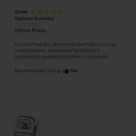
star
star
star
star
star
Grade
Quintino Scovotto
11/01/2020
Ottimo Prodo...
Ottimo Prodotto. Veramente ben fatto e anche
molto potente. Assistenza fantastica ti
aiutano per qualsiasi problema o domanda.
Yes
Recommended to buy:
thumb_up