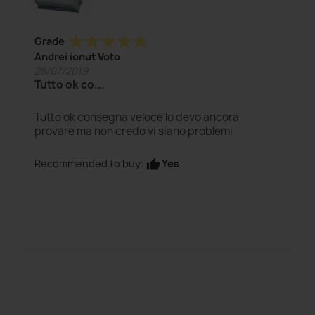
star
star
star
star
star
Grade
Andrei ionut Voto
28/07/2019
Tutto ok co...
Tutto ok consegna veloce lo devo ancora
provare ma non credo vi siano problemi
Yes
Recommended to buy:
thumb_up