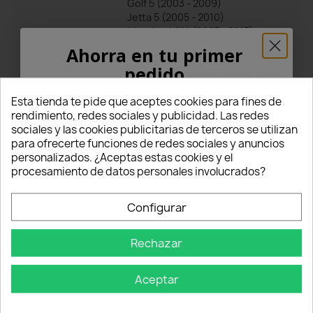
Golf 5 (2003 - 2009)
Jetta 5 (2005 - 2010)
Mondeo MK4 (2007 - 2015)
S40 yo
Ahorra en tu primer
Serie 3 - E46 (1998 - 2007)
pedido
Serie 6 - E63 / E64 (2004 - 2010)
Touran V1 (2003-2010)
¡5% PARA TI!
Esta tienda te pide que aceptes cookies para fines de
V50
rendimiento, redes sociales y publicidad. Las redes
X3-E83 (2003-2011)
sociales y las cookies publicitarias de terceros se utilizan
Zafira A (1999 - 2005)
Introduce tu correo electrónico aquí abajo
para ofrecerte funciones de redes sociales y anuncios
para recibir un
5% DE DESCUENTO
en tu
personalizados. ¿Aceptas estas cookies y el
primer pedido.
procesamiento de datos personales involucrados?
Comentarios
Todos los comentarios
Nome
Configurar
Valoraciones
Rechazar
Email
5
Aceptar
star
star
star
star
star
OBTÉN EL 5%
(8 Comentarios)