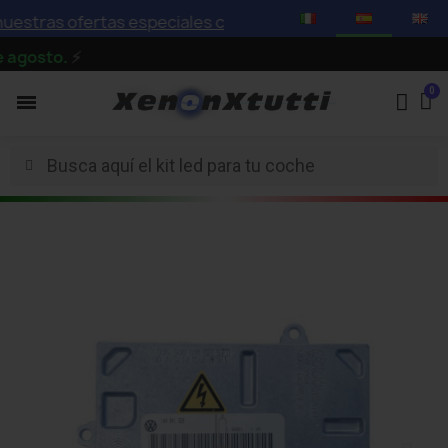
tras ofertas especiales con descuentos de hasta el 75%
osto.
⚡