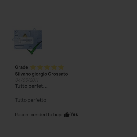
star
star
star
star
star
Grade
Silvano giorgio Grossato
04/05/2011
Tutto perfet...
Tutto perfetto
Yes
Recommended to buy:
thumb_up