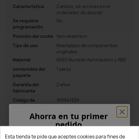
Característica
Canbus, sin errores en el
ordenador de abordo
Se requiere
No
programación
Posición del coche
faro delantero
Tipo de uso
Reemplazo de componentes
originales
Material
6063 Aluminio Aeronáutico y ABS
contenidos del
1 pieza
paquete
Garantía del
2 años
fabricante
Código de
1K0941329
repuesto original
1307329120
OE/OEM
Ahorra en tu primer
pedido
¡5% PARA TI!
Esta tienda te pide que aceptes cookies para fines de