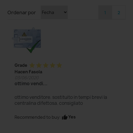
Ordenar por
1
2
star
star
star
star
star
Grade
Hacen Fasola
03/06/2020
ottimo vendi...
ottimo venditore. sostituito in tempi brevi la
centralina difettosa. consigliato
Yes
Recommended to buy:
thumb_up