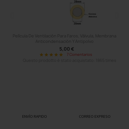
Película De Ventilación Para Faros, Válvula, Membrana
Anticondensación Y Antipolvo
5,00 €
7 Comentarios
star
star
star
star
star
Questo prodotto è stato acquistato: 1865 times
ENVÍO RAPIDO
CORREO EXPRESO