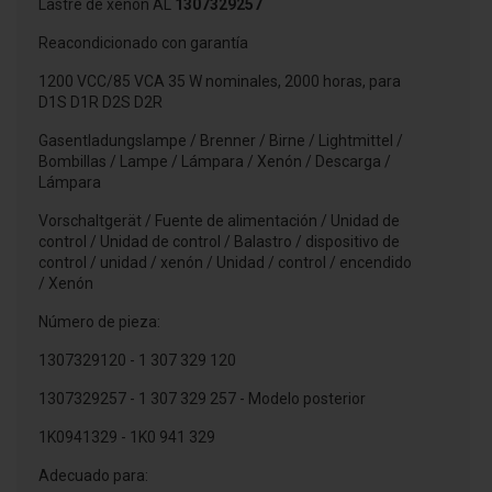
Lastre de xenón AL
1307329257
Reacondicionado con garantía
1200 VCC/85 VCA 35 W nominales, 2000 horas, para
D1S D1R D2S D2R
Gasentladungslampe / Brenner / Birne / Lightmittel /
Bombillas / Lampe / Lámpara / Xenón / Descarga /
Lámpara
Vorschaltgerät / Fuente de alimentación / Unidad de
control / Unidad de control / Balastro / dispositivo de
control / unidad / xenón / Unidad / control / encendido
/ Xenón
Número de pieza:
1307329120 - 1 307 329 120
1307329257 - 1 307 329 257 - Modelo posterior
1K0941329 - 1K0 941 329
Adecuado para: