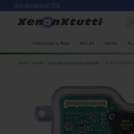
tos de hasta el 75%
Selecciona tu Auto
Kit Led
Xenón
Ac
Inicio
Xenón
Centraline Xenon Led ORIGINALI
AL 6002TZ0200 Mó