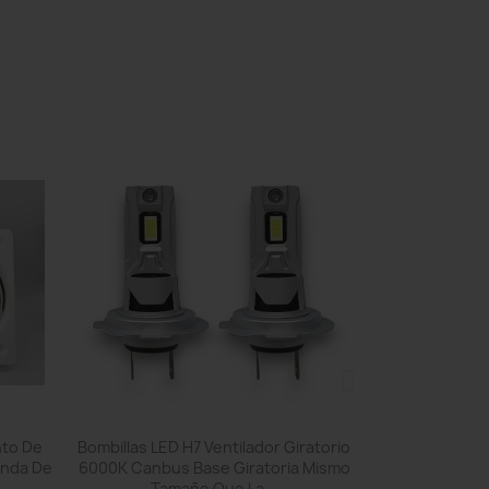
Vista rápida

to De
Bombillas LED H7 Ventilador Giratorio
anda De
6000K Canbus Base Giratoria Mismo
Tamaño Que La...