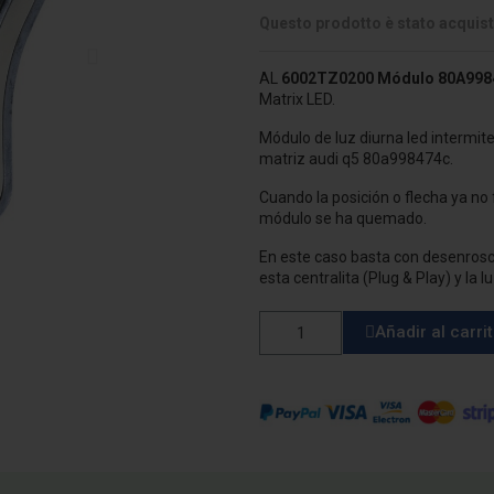
Questo prodotto è stato acquist
AL
6002TZ0200
Módulo
80A998
Matrix LED.
Módulo de luz diurna led intermit
matriz audi q5 80a998474c.
Cuando la posición o flecha ya no 
módulo se ha quemado.
En este caso basta con desenroscar
esta centralita (Plug & Play) y la
Añadir al carri