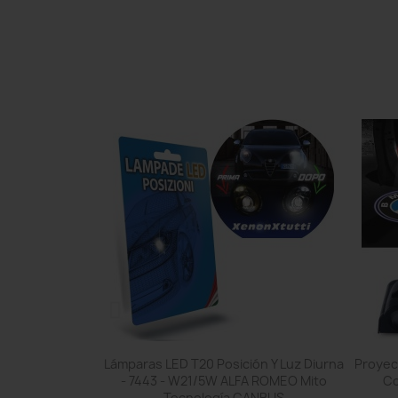
pida
Vista rápida

Moto Scooter
Lámparas LED T20 Posición Y Luz Diurna
Proyec
a 6000k
- 7443 - W21/5W ALFA ROMEO Mito
Co
Tecnología CANBUS