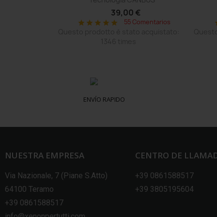
€
39,00 €
Comentarios
o acquistato:
55 Comentarios
star
star
star
star
star
s
Questo prodotto è stato acquistato:
Questo
1346 times
ENVÍO RAPIDO
NUESTRA EMPRESA
CENTRO DE LLAMA
Via Nazionale, 7 (Piane S.Atto)
+39 0861588517
64100 Teramo
+39 3805195604
+39 0861588517
info@xenonpertutti.com