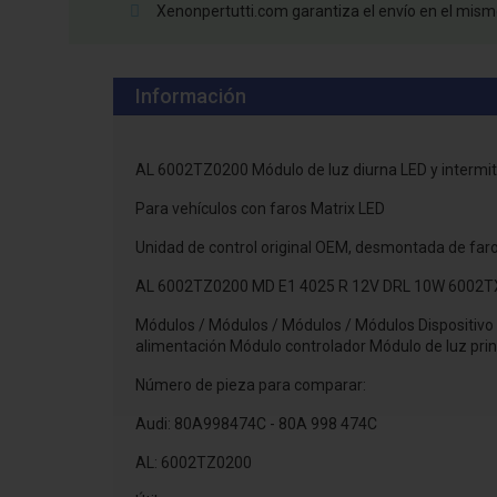
Xenonpertutti.com garantiza el envío en el mismo
Información
AL 6002TZ0200 Módulo de luz diurna LED y intermi
Para vehículos con faros Matrix LED
Unidad de control original OEM, desmontada de far
AL 6002TZ0200 MD E1 4025 R 12V DRL 10W 6002T
Módulos / Módulos / Módulos / Módulos Dispositivo
alimentación Módulo controlador Módulo de luz prin
Número de pieza para comparar:
Audi: 80A998474C - 80A 998 474C
AL: 6002TZ0200