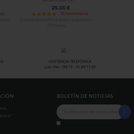
25,00 €
ios
18 Comentarios
star
star
star
star
star
tato:
Questo prodotto è stato acquistato:
770 times
DO
ASISTENCIA TELEFÓNICA
Lun. Vie. - 09/13 - 15.30/17.30
ACIÓN
BOLETÍN DE NOTICIAS
mos
amos?