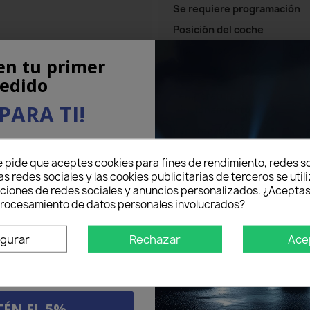
Se requiere programación
Posición del coche
Tipo de uso
en tu primer
edido
Temperatura de
PARA TI!
funcionamiento
Esperanza de vida
eo electrónico aquí abajo
Material
e pide que aceptes cookies para fines de rendimiento, redes so
5% DE DESCUENTO
en tu
contenidos del paquete
as redes sociales y las cookies publicitarias de terceros se util
mer pedido.
nciones de redes sociales y anuncios personalizados. ¿Aceptas
Garantía del fabricante
 procesamiento de datos personales involucrados?
Código de repuesto original
OE/OEM
igurar
Rechazar
Ace
Modelo de vehículo
ÉN EL 5%