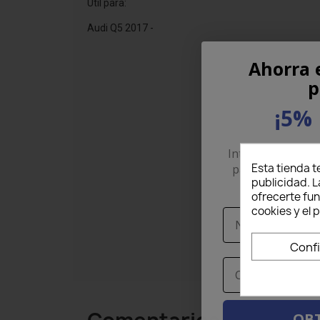
Útil para:
Audi Q5 2017 -
Ahorra 
p
¡5% 
Introduce tu corr
Esta tienda t
para recibir un
publicidad. L
pri
ofrecerte fu
cookies y el
Nome
Conf
Email
OBT