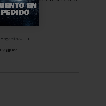
 e oggetto ok +++
Yes
uy:
thumb_up