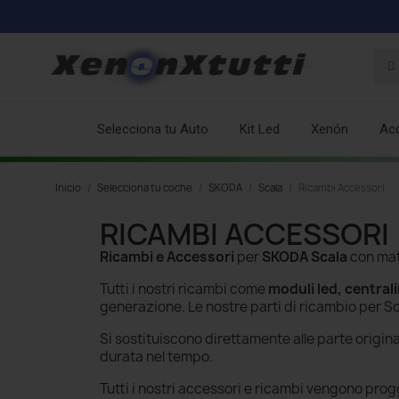
Selecciona tu Auto
Kit Led
Xenón
Ac
Inicio
Selecciona tu coche
SKODA
Scala
Ricambi Accessori
RICAMBI ACCESSORI
Ricambi e Accessori
per
SKODA Scala
con mate
Tutti i nostri ricambi come
moduli led, central
generazione. Le nostre parti di ricambio per S
Si sostituiscono direttamente alle parte origina
durata nel tempo.
Tutti i nostri accessori e ricambi
vengono progge