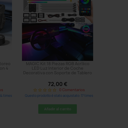
itoreo
MAGIC Kit 18 Piezas RGB Acrílico
on 4
LED Luz Interior de Coche
Decorativa con Soporte de Tablero
72,00 €
os
0 Comentarios
star_border
star_border
star_border
star_border
star_border
14 times
Questo prodotto è stato acquistato: 17 times
Añadir al carrito