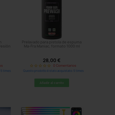
n
Prelavado para pistola de espuma
resión
Ma-Fra Maniac, formato 1000 ml
28,00 €
os
0 Comentarios
star_border
star_border
star_border
star_border
star_border
 5 times
Questo prodotto è stato acquistato: 5 times
Añadir al carrito