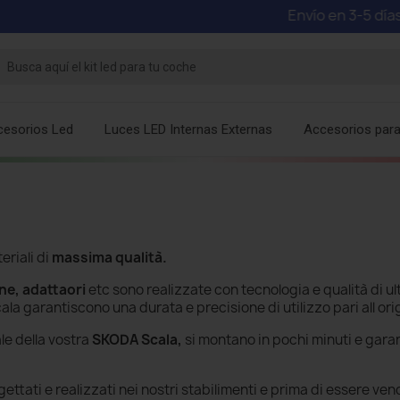
Envío en 3-5 días hábiles -
Mi
cesorios Led
Luces LED Internas Externas
Accesorios par
riali di
massima qualità.
ine, adattaori
etc sono realizzate con tecnologia e qualità di u
cala
garantiscono una durata e precisione di utilizzo pari all ori
le della vostra
SKODA Scala,
si montano in pochi minuti e gara
ttati e realizzati nei nostri stabilimenti e prima di essere ven