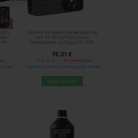
120 x
Cámara de tablero de aleación de
able
zinc 4K HD con funciones
ooth
inteligentes, enfoque 1.6, WIFI
76,01 €
os
0 Comentarios
star_border
star_border
star_border
star_border
star_border
 5 times
Questo prodotto è stato acquistato: 8 times
Añadir al carrito