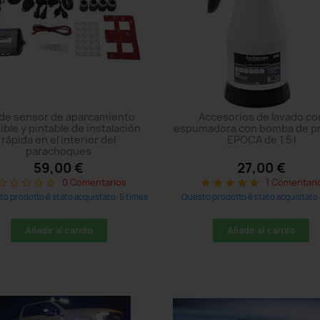
 de sensor de aparcamiento
Accesorios de lavado co
sible y pintable de instalación
espumadora con bomba de p
rápida en el interior del
EPOCA de 1,5 l
parachoques
59,00 €
27,00 €
0 Comentarios
1 Comentari
r_border
star_border
star_border
star_border
star_border
star
star
star
star
star
o prodotto è stato acquistato: 5 times
Questo prodotto è stato acquistato:
Añadir al carrito
Añadir al carrito