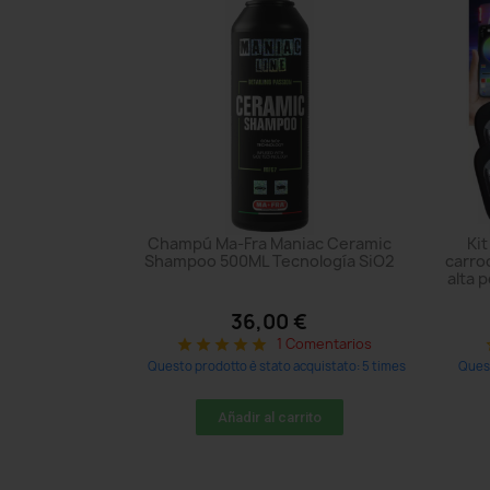
Champú Ma-Fra Maniac Ceramic
Kit
Shampoo 500ML Tecnología SiO2
carro
alta 
36,00 €
1 Comentarios
star
star
star
star
star
sta
Questo prodotto è stato acquistato: 5 times
Quest
Añadir al carrito