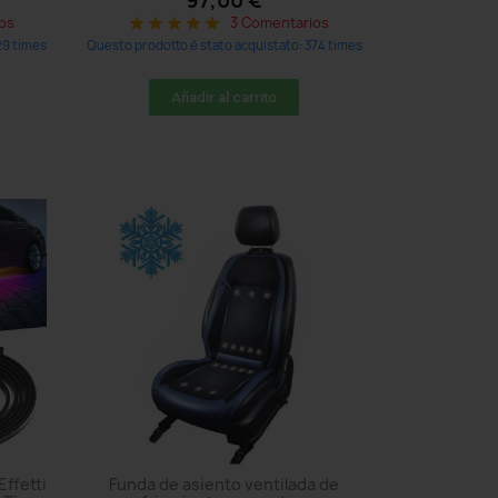
97,00 €
os
3 Comentarios
star
star
star
star
star
29 times
Questo prodotto è stato acquistato: 374 times
Añadir al carrito
Effetti
Funda de asiento ventilada de