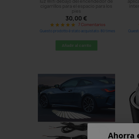
luz Wifi debajo del encendedor de
aplic
cigarrillos para el espacio para los
inte
pies
30,00 €
7 Comentarios
star
star
star
star
star
s
Questo prodotto è stato acquistato: 80 times
Questo
Añadir al carrito
Ahorra 