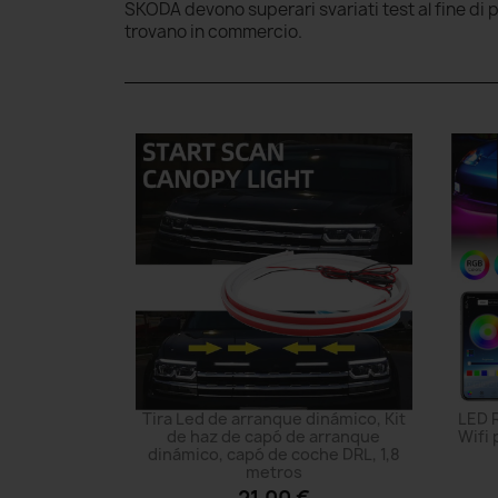
SKODA devono superari svariati test al fine di p
trovano in commercio.
Tira Led de arranque dinámico, Kit
LED R
de haz de capó de arranque
Wifi 
dinámico, capó de coche DRL, 1,8
metros