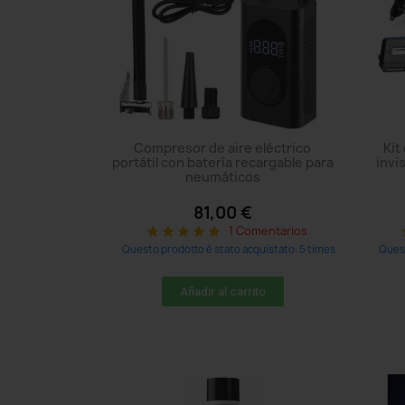
Compresor de aire eléctrico
Kit
portátil con batería recargable para
invi
neumáticos
81,00 €
1 Comentarios
star
star
star
star
star
sta
Questo prodotto è stato acquistato: 5 times
Quest
Añadir al carrito