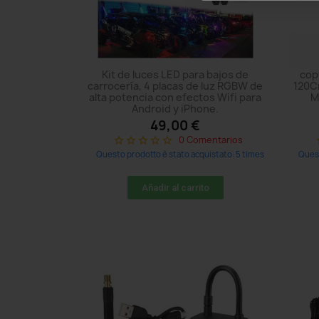
Kit de luces LED para bajos de
copy
carrocería, 4 placas de luz RGBW de
120Cm
alta potencia con efectos Wifi para
M
Android y iPhone.
49,00 €
0 Comentarios
star_border
star_border
star_border
star_border
star_border
sta
Questo prodotto è stato acquistato: 5 times
Quest
Añadir al carrito