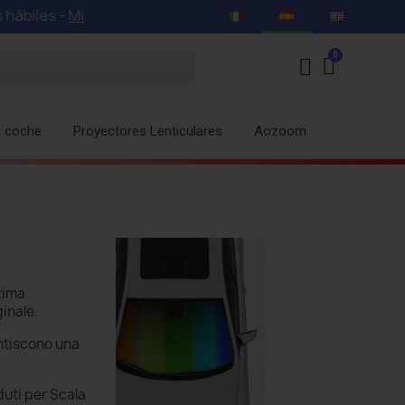
ra nuestras ofertas especiales con descuentos de hasta 
a coche
Proyectores Lenticulares
Aozoom
ltima
ginale.
ntiscono una
duti per Scala