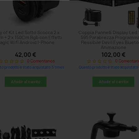
 of Kit Led Sotto Scocca 2 x
Coppia Pannelli Display Led 
 + 2 x 150Cm Rgb con Effetti
595 Parabrezza Programm
agic Wifi Android I-Phone
Flessibile Devil Eyes Bluet
Animazione
42,00 €
102,00 €
0 Comentarios
0 Comentari
r_border
star_border
star_border
star_border
star_border
star_border
star_border
star_border
star_border
star_border
o prodotto è stato acquistato: 5 times
Questo prodotto è stato acquistato:
Añadir al carrito
Añadir al carrito