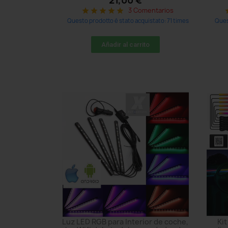
21,00 €
3 Comentarios
star
star
star
star
star
s
Questo prodotto è stato acquistato: 71 times
Ques
Añadir al carrito
Luz LED RGB para Interior de coche,
Kit