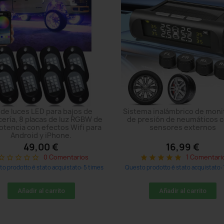
 de luces LED para bajos de
Sistema inalámbrico de mon
cería, 8 placas de luz RGBW de
de presión de neumáticos c
potencia con efectos Wifi para
sensores externos
Android y iPhone.
49,00 €
16,99 €
0 Comentarios
1 Comentari
r_border
star_border
star_border
star_border
star_border
star
star
star
star
star
o prodotto è stato acquistato: 5 times
Questo prodotto è stato acquistato: 
Añadir al carrito
Añadir al carrito