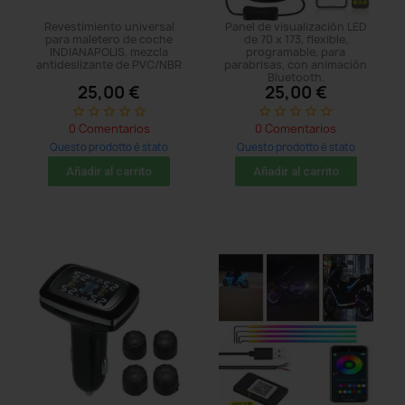
Revestimiento universal
Panel de visualización LED
para maletero de coche
de 70 x 173, flexible,
INDIANAPOLIS, mezcla
programable, para
antideslizante de PVC/NBR
parabrisas, con animación
Bluetooth.
25,00 €
25,00 €
star_border
star_border
star_border
star_border
star_border
star_border
star_border
star_border
star_border
star_border
0 Comentarios
0 Comentarios
Questo prodotto è stato
Questo prodotto è stato
acquistato: 5 times
acquistato: 5 times
Añadir al carrito
Añadir al carrito