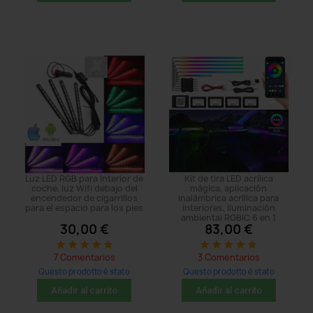
Luz LED RGB para Interior de
Kit de tira LED acrílica
coche, luz Wifi debajo del
mágica, aplicación
encendedor de cigarrillos
inalámbrica acrílica para
para el espacio para los pies
interiores, iluminación
ambiental RGBIC 6 en 1
30,00 €
83,00 €
star
star
star
star
star
star
star
star
star
star
7 Comentarios
3 Comentarios
Questo prodotto è stato
Questo prodotto è stato
acquistato: 80 times
acquistato: 47 times
Añadir al carrito
Añadir al carrito