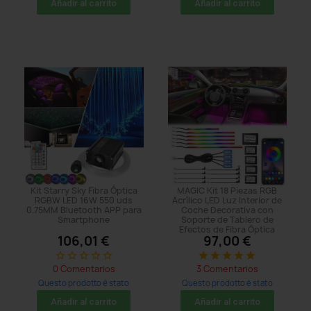
Añadir al carrito
Añadir al carrito
Kit Starry Sky Fibra Óptica
MAGIC Kit 18 Piezas RGB
RGBW LED 16W 550 uds
Acrílico LED Luz Interior de
0.75MM Bluetooth APP para
Coche Decorativa con
Smartphone
Soporte de Tablero de
Efectos de Fibra Óptica
106,01 €
97,00 €
star_border
star_border
star_border
star_border
star_border
star
star
star
star
star
0 Comentarios
3 Comentarios
Questo prodotto è stato
Questo prodotto è stato
acquistato: 29 times
acquistato: 374 times
Añadir al carrito
Añadir al carrito