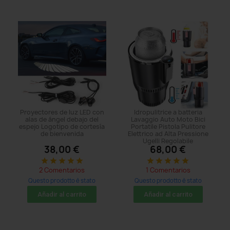
Proyectores de luz LED con
Idropulitrice a batteria
alas de ángel debajo del
Lavaggio Auto Moto Bici
espejo Logotipo de cortesía
Portatile Pistola Pulitore
de bienvenida
Elettrico ad Alta Pressione
Ugelli Regolabile
38,00 €
68,00 €
star
star
star
star
star
star
star
star
star
star
2 Comentarios
1 Comentarios
Questo prodotto è stato
Questo prodotto è stato
acquistato: 11 times
acquistato: 14 times
Añadir al carrito
Añadir al carrito