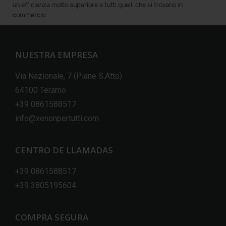
un efficienza molto superiore a tutti quelli che si trovano in
commercio.
NUESTRA EMPRESA
Via Nazionale, 7 (Piane S.Atto)
64100 Teramo
+39 0861588517
info@xenonpertutti.com
CENTRO DE LLAMADAS
+39 0861588517
+39 3805195604
COMPRA SEGURA