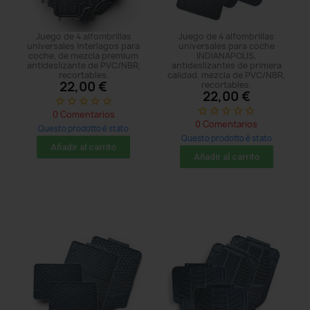
Juego de 4 alfombrillas
Juego de 4 alfombrillas
universales Interlagos para
universales para coche
coche, de mezcla premium
INDIANAPOLIS,
antideslizante de PVC/NBR,
antideslizantes de primera
recortables.
calidad, mezcla de PVC/NBR,
22,00 €
recortables.
22,00 €
star_border
star_border
star_border
star_border
star_border
star_border
star_border
star_border
star_border
star_border
0 Comentarios
0 Comentarios
Questo prodotto è stato
Questo prodotto è stato
acquistato: 5 times
Añadir al carrito
acquistato: 5 times
Añadir al carrito