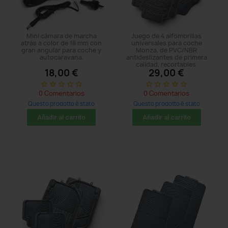
Mini cámara de marcha
Juego de 4 alfombrillas
atrás a color de 18 mm con
universales para coche
gran angular para coche y
Monza, de PVC/NBR
autocaravana.
antideslizantes de primera
calidad, recortables.
18,00 €
29,00 €
star_border
star_border
star_border
star_border
star_border
star_border
star_border
star_border
star_border
star_border
0 Comentarios
0 Comentarios
Questo prodotto è stato
Questo prodotto è stato
acquistato: 5 times
acquistato: 5 times
Añadir al carrito
Añadir al carrito