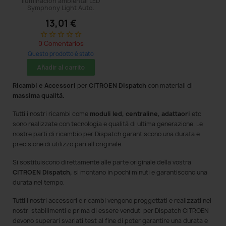
iluminación ambiental LED
Symphony Light Auto.
13,01 €
star_border
star_border
star_border
star_border
star_border
0 Comentarios
Questo prodotto è stato
acquistato: 5 times
Añadir al carrito
Ricambi e Accessori
per
CITROEN Dispatch
con materiali di
massima qualità.
Tutti i nostri ricambi come
moduli led, centraline, adattaori
etc
sono realizzate con tecnologia e qualità di ultima generazione. Le
nostre parti di ricambio per Dispatch
garantiscono una durata e
precisione di utilizzo pari all originale.
Si sostituiscono direttamente alle parte originale della vostra
CITROEN Dispatch,
si montano in pochi minuti e garantiscono una
durata nel tempo.
Tutti i nostri accessori e ricambi
vengono proggettati e realizzati nei
nostri stabilimenti e prima di essere venduti per Dispatch CITROEN
devono superari svariati test al fine di poter garantire una durata e