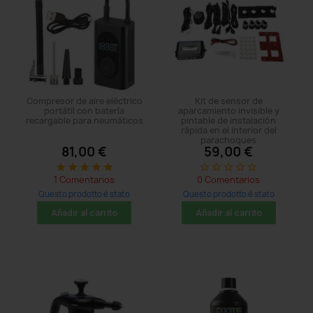
Compresor de aire eléctrico
Kit de sensor de
portátil con batería
aparcamiento invisible y
recargable para neumáticos
pintable de instalación
rápida en el interior del
parachoques
81,00 €
59,00 €
star
star
star
star
star
star_border
star_border
star_border
star_border
star_border
1 Comentarios
0 Comentarios
Questo prodotto è stato
Questo prodotto è stato
acquistato: 5 times
acquistato: 5 times
Añadir al carrito
Añadir al carrito