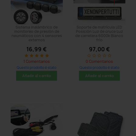
Sistema inalámbrico de
Soporte de matrícula LED
monitoreo de presión de
Posición Luz de cruce Luz
neumáticos con 4 sensores
de carretera 6000k Blanco
externos
frío
16,99 €
97,00 €
star
star
star
star
star
star_border
star_border
star_border
star_border
star_border
1 Comentarios
0 Comentarios
Questo prodotto è stato
Questo prodotto è stato
acquistato: 14 times
acquistato: 5 times
Añadir al carrito
Añadir al carrito