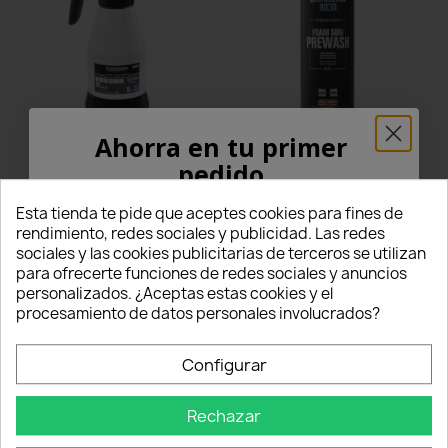
Accesorios de lavado con
Prelavado para pistola de
Ahorra en tu primer
espumadora con bomba de
espuma Ma-Fra Maniac,
presión EPOCA de 1,5 l
formato 1000 ml
pedido
27,00 €
28,00 €
¡5% PARA TI!
Esta tienda te pide que aceptes cookies para fines de
star
star
star
star
star
star_border
star_border
star_border
star_border
star_border
rendimiento, redes sociales y publicidad. Las redes
1 Comentarios
0 Comentarios
sociales y las cookies publicitarias de terceros se utilizan
Questo prodotto è stato
Questo prodotto è stato
Introduce tu correo electrónico aquí abajo
para ofrecerte funciones de redes sociales y anuncios
acquistato: 5 times
acquistato: 5 times
para recibir un
5% DE DESCUENTO
en tu
Añadir al carrito
Añadir al carrito
personalizados. ¿Aceptas estas cookies y el
primer pedido.
procesamiento de datos personales involucrados?
Nome
Configurar
Rechazar
Email