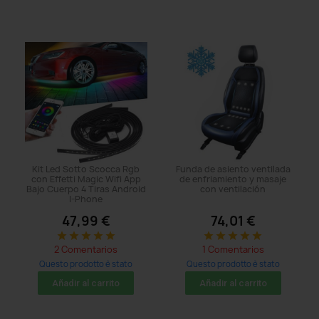
Kit Led Sotto Scocca Rgb
Funda de asiento ventilada
con Effetti Magic Wifi App
de enfriamiento y masaje
Bajo Cuerpo 4 Tiras Android
con ventilación
I-Phone
47,99 €
74,01 €
star
star
star
star
star
star
star
star
star
star
2 Comentarios
1 Comentarios
Questo prodotto è stato
Questo prodotto è stato
acquistato: 104 times
acquistato: 71 times
Añadir al carrito
Añadir al carrito