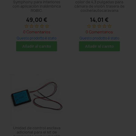
Symphony para interiores
color de 4,3 pulgadas para
con aplicación inalámbrica
cámara de visión trasera de
RGBIC.
coche/autocaravana
49,00 €
14,01 €
star_border
star_border
star_border
star_border
star_border
star_border
star_border
star_border
star_border
star_border
0 Comentarios
0 Comentarios
Questo prodotto è stato
Questo prodotto è stato
acquistato: 5 times
acquistato: 5 times
Añadir al carrito
Añadir al carrito
Unidad de control esclava
adicional para el kit de