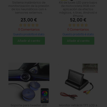
Sistema inalámbrico de
Kit de luces LED para bajos
monitorización de la presión
de motocicleta RGB con
de los neumáticos con 4
aplicación de efectos
sensores externos.
mágicos, 4 tiras, Android e
iPhone.
23,00 €
52,00 €
star_border
star_border
star_border
star_border
star_border
star_border
star_border
star_border
star_border
star_border
0 Comentarios
0 Comentarios
Questo prodotto è stato
Questo prodotto è stato
acquistato: 8 times
acquistato: 5 times
Añadir al carrito
Añadir al carrito
Soporte para tweeter LED
Monitor retráctil TFT LCD a