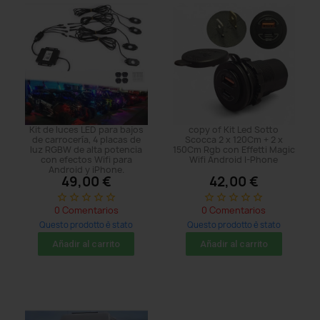
Kit de luces LED para bajos
copy of Kit Led Sotto
de carrocería, 4 placas de
Scocca 2 x 120Cm + 2 x
luz RGBW de alta potencia
150Cm Rgb con Effetti Magic
con efectos Wifi para
Wifi Android I-Phone
Android y iPhone.
49,00 €
42,00 €
star_border
star_border
star_border
star_border
star_border
star_border
star_border
star_border
star_border
star_border
0 Comentarios
0 Comentarios
Questo prodotto è stato
Questo prodotto è stato
acquistato: 5 times
acquistato: 5 times
Añadir al carrito
Añadir al carrito