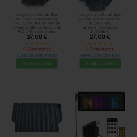
Juego de 4 alfombrillas
Juego de 4 alfombrillas
universales para coche
universales para coche
IMOLA, antideslizantes de
SILVERSTONE,
primera calidad, mezcla de
antideslizantes, de
PVC/NBR, recortables.
PVC/NBR.
27,00 €
27,00 €
star_border
star_border
star_border
star_border
star_border
star_border
star_border
star_border
star_border
star_border
0 Comentarios
0 Comentarios
Questo prodotto è stato
Questo prodotto è stato
acquistato: 5 times
acquistato: 5 times
Añadir al carrito
Añadir al carrito