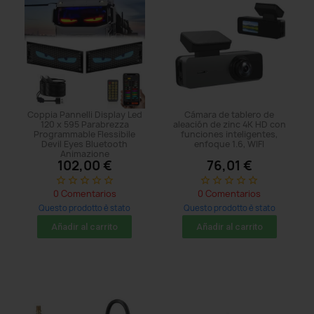
Coppia Pannelli Display Led
Cámara de tablero de
120 x 595 Parabrezza
aleación de zinc 4K HD con
Programmable Flessibile
funciones inteligentes,
Devil Eyes Bluetooth
enfoque 1.6, WIFI
Animazione
102,00 €
76,01 €
star_border
star_border
star_border
star_border
star_border
star_border
star_border
star_border
star_border
star_border
0 Comentarios
0 Comentarios
Questo prodotto è stato
Questo prodotto è stato
acquistato: 5 times
acquistato: 8 times
Añadir al carrito
Añadir al carrito