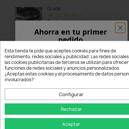
Grade
star
star
star
star
star_border
Scots
01/08/2026
Ahorra en tu primer
Helpful
pedido
Works ok
¡5% PARA TI!
Esta tienda te pide que aceptes cookies para fines de
thumb_up
Recommended
rendimiento, redes sociales y publicidad. Las redes sociales
to buy:
Yes
las cookies publicitarias de terceros se utilizan para ofrecer
Introduce tu correo electrónico aquí abajo
funciones de redes sociales y anuncios personalizados.
para recibir un
5% DE DESCUENTO
en tu
¿Aceptas estas cookies y el procesamiento de datos person
primer pedido.
involucrados?
Nome
Configurar
NUESTRA EMPRESA
Rechazar
Email
Via Nazionale, 7 (Piane S.Atto)
Aceptar
64100 Teramo