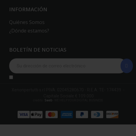
INFORMACIÓN
Quiénes Somos
¿Dónde estamos?
BOLETÍN DE NOTICIAS
Xenonpertutti s.r.l PIVA: 02045280670 - R.E.A. TE- 174439 -
Capitale Sociale € 109.000
credits:
5web
- WE HELP YOUR DIGITAL BUSINESS