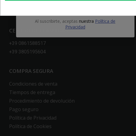
OBTÉN EL 5%
+39 0861588517
info@xenonpertutti.com
Al suscribirte, aceptas
nuestra
Política de
Privacidad
CENTRO DE LLAMADAS
+39 0861588517
+39 3805195604
COMPRA SEGURA
Condiciones de venta
Tiempos de entrega
Procedimiento de devolución
Pago seguro
Política de Privacidad
Política de Cookies