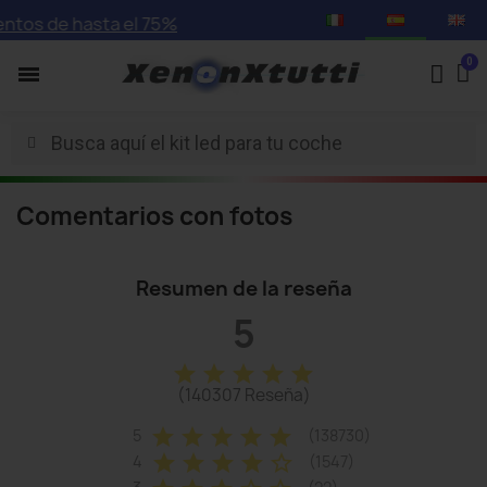
tos de hasta el 75%
Comentarios con fotos
Resumen de la reseña
5
star
star
star
star
star
(140307 Reseña)
star
star
star
star
star
5
(138730)
star
star
star
star
star_border
4
(1547)