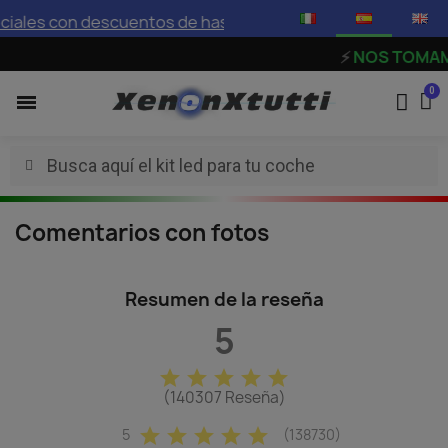
iales con descuentos de hasta el 75%
⚡
NOS TOMAMOS 
Comentarios con fotos
Resumen de la reseña
5
star
star
star
star
star
(140307 Reseña)
star
star
star
star
star
5
(138730)