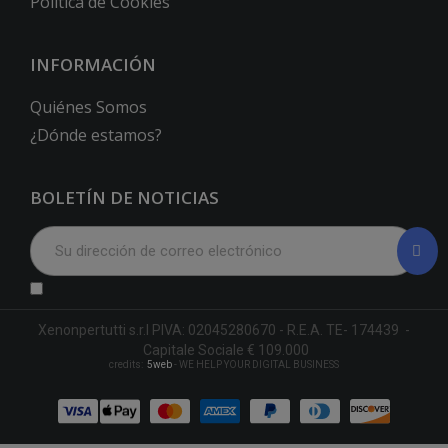
Política de Cookies
INFORMACIÓN
Quiénes Somos
¿Dónde estamos?
BOLETÍN DE NOTICIAS
Xenonpertutti s.r.l PIVA: 02045280670 - R.E.A. TE- 174439 -
Capitale Sociale € 109.000
credits:
5web
- WE HELP YOUR DIGITAL BUSINESS