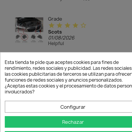
Grade
star
star
star
star
star_border
Scots
01/08/2026
Helpful
Works ok
Esta tienda te pide que aceptes cookies para fines de
thumb_up
Recommended
rendimiento, redes sociales y publicidad. Las redes sociales
to buy:
Yes
las cookies publicitarias de terceros se utilizan para ofrecer
funciones de redes sociales y anuncios personalizados.
¿Aceptas estas cookies y el procesamiento de datos person
involucrados?
Configurar
NUESTRA EMPRESA
Rechazar
Via Nazionale, 7 (Piane S.Atto)