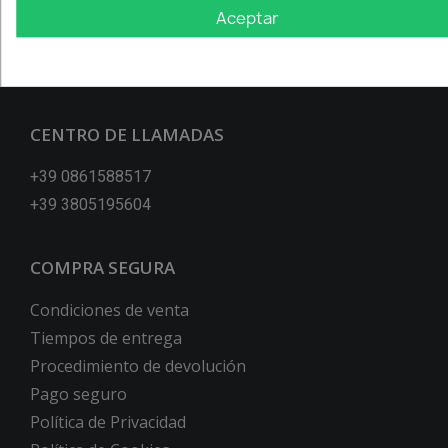
64100 Teramo
Aceptar
+39 0861588517
info@xenonpertutti.com
CENTRO DE LLAMADAS
+39 0861588517
+39 3805195604
COMPRA SEGURA
Condiciones de venta
Tiempos de entrega
Procedimiento de devolución
Pago seguro
Política de Privacidad