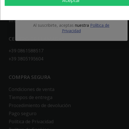
Aceptar
64100 Teramo
OBTÉN EL 5%
+39 0861588517
info@xenonpertutti.com
Al suscribirte, aceptas
nuestra
Política de
Privacidad
CENTRO DE LLAMADAS
+39 0861588517
+39 3805195604
COMPRA SEGURA
Condiciones de venta
Tiempos de entrega
Procedimiento de devolución
Pago seguro
Política de Privacidad