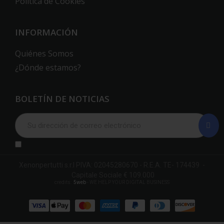
Política de Cookies
INFORMACIÓN
Quiénes Somos
¿Dónde estamos?
BOLETÍN DE NOTICIAS
Xenonpertutti s.r.l PIVA: 02045280670 - R.E.A. TE- 174439 -
Capitale Sociale € 109.000
credits:
5web
- WE HELP YOUR DIGITAL BUSINESS