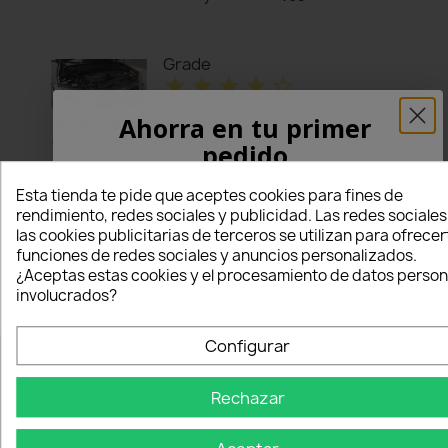
Grade
star
star
star
star
star_border
Scots
Ahorra en tu primer
01/08/2026
Helpful
pedido
Works ok
¡5% PARA TI!
Esta tienda te pide que aceptes cookies para fines de
rendimiento, redes sociales y publicidad. Las redes sociales
thumb_up
Recommended
las cookies publicitarias de terceros se utilizan para ofrecer
to buy:
Yes
Introduce tu correo electrónico aquí abajo
funciones de redes sociales y anuncios personalizados.
para recibir un
5% DE DESCUENTO
en tu
¿Aceptas estas cookies y el procesamiento de datos person
primer pedido.
involucrados?
Nome
Configurar
NUESTRA EMPRESA
Rechazar
Email
Via Nazionale, 7 (Piane S.Atto)