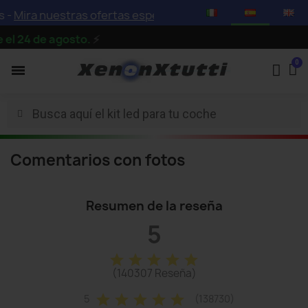
 -
Mira nuestras ofertas especiales con descuentos de has
l 24 de agosto.
⚡
Comentarios con fotos
Resumen de la reseña
5
star
star
star
star
star
(140307 Reseña)
star
star
star
star
star
5
(138730)